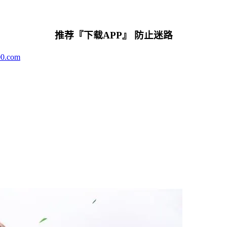
推荐『下载APP』 防止迷路
00.com