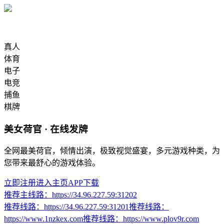
真人
体育
电子
电竞
捕鱼
棋牌
美女荷官 · 在线发牌
全网最美荷官，倾情出演，极致视觉盛宴，多元游戏种类，为
您带来最舒心的游戏体验。
立即注册
进入主页
APP下载
推荐主线路：
https://34.96.227.59:31202
推荐线路：
https://34.96.227.59:31201
推荐线路：
https://www.1nzkex.com
推荐线路：
https://www.plov9r.com