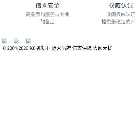
© 2004-
2026
K8凯发-国际大品牌 信誉保障 大额无忧