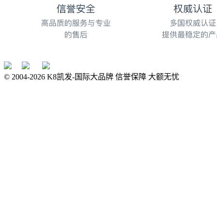
© 2004-
2026
K8凯发-国际大品牌 信誉保障 大额无忧