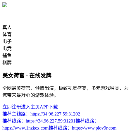
真人
体育
电子
电竞
捕鱼
棋牌
美女荷官 · 在线发牌
全网最美荷官，倾情出演，极致视觉盛宴，多元游戏种类，为
您带来最舒心的游戏体验。
立即注册
进入主页
APP下载
推荐主线路：
https://34.96.227.59:31202
推荐线路：
https://34.96.227.59:31201
推荐线路：
https://www.1nzkex.com
推荐线路：
https://www.plov9r.com