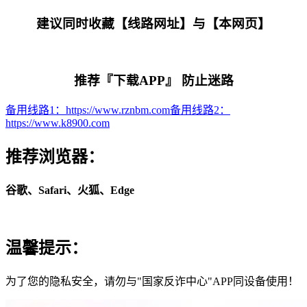
建议同时收藏【线路网址】与【本网页】
推荐『下载APP』 防止迷路
备用线路
1
：
https://www.rznbm.com
备用线路
2
：
https://www.k8900.com
推荐浏览器：
谷歌、Safari、火狐、Edge
温馨提示：
为了您的隐私安全，请勿与"国家反诈中心"APP同设备使用！