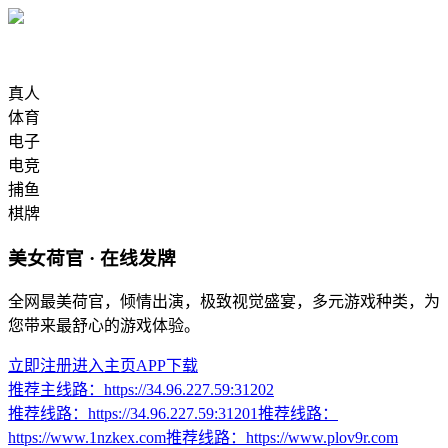
真人
体育
电子
电竞
捕鱼
棋牌
美女荷官 · 在线发牌
全网最美荷官，倾情出演，极致视觉盛宴，多元游戏种类，为
您带来最舒心的游戏体验。
立即注册
进入主页
APP下载
推荐主线路：
https://34.96.227.59:31202
推荐线路：
https://34.96.227.59:31201
推荐线路：
https://www.1nzkex.com
推荐线路：
https://www.plov9r.com