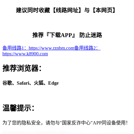
建议同时收藏【线路网址】与【本网页】
推荐『下载APP』 防止迷路
备用线路
1
：
https://www.rznbm.com
备用线路
2
：
https://www.k8900.com
推荐浏览器：
谷歌、Safari、火狐、Edge
温馨提示：
为了您的隐私安全，请勿与"国家反诈中心"APP同设备使用！