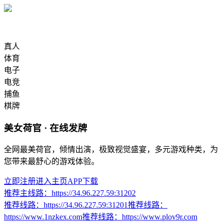
真人
体育
电子
电竞
捕鱼
棋牌
美女荷官 · 在线发牌
全网最美荷官，倾情出演，极致视觉盛宴，多元游戏种类，为
您带来最舒心的游戏体验。
立即注册
进入主页
APP下载
推荐主线路：
https://34.96.227.59:31202
推荐线路：
https://34.96.227.59:31201
推荐线路：
https://www.1nzkex.com
推荐线路：
https://www.plov9r.com