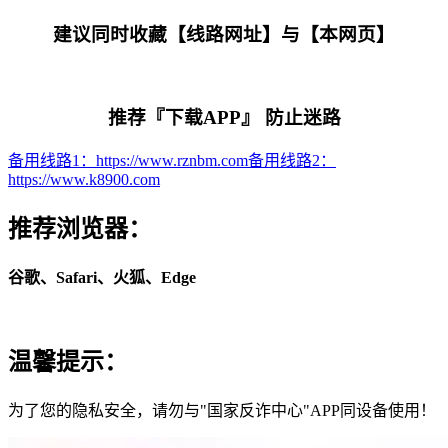
建议同时收藏【线路网址】与【本网页】
推荐『下载APP』 防止迷路
备用线路
1
：
https://www.rznbm.com
备用线路
2
：
https://www.k8900.com
推荐浏览器：
谷歌、Safari、火狐、Edge
温馨提示：
为了您的隐私安全，请勿与"国家反诈中心"APP同设备使用！