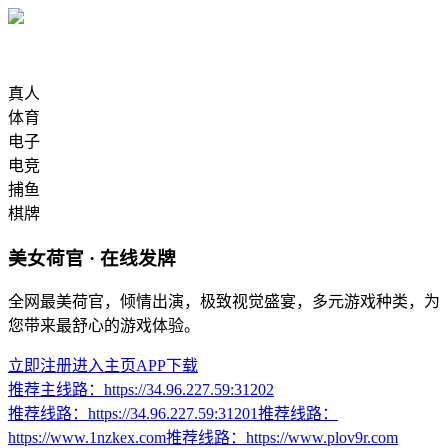
真人
体育
电子
电竞
捕鱼
棋牌
美女荷官 · 在线发牌
全网最美荷官，倾情出演，极致视觉盛宴，多元游戏种类，为
您带来最舒心的游戏体验。
立即注册
进入主页
APP下载
推荐主线路：
https://34.96.227.59:31202
推荐线路：
https://34.96.227.59:31201
推荐线路：
https://www.1nzkex.com
推荐线路：
https://www.plov9r.com