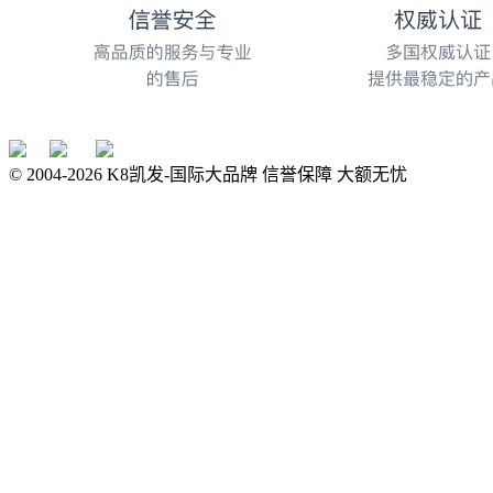
© 2004-
2026
K8凯发-国际大品牌 信誉保障 大额无忧