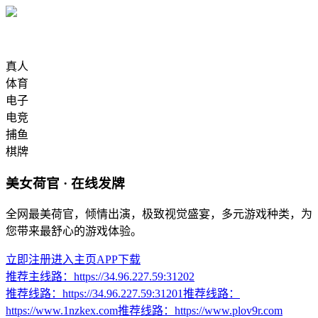
真人
体育
电子
电竞
捕鱼
棋牌
美女荷官 · 在线发牌
全网最美荷官，倾情出演，极致视觉盛宴，多元游戏种类，为
您带来最舒心的游戏体验。
立即注册
进入主页
APP下载
推荐主线路：
https://34.96.227.59:31202
推荐线路：
https://34.96.227.59:31201
推荐线路：
https://www.1nzkex.com
推荐线路：
https://www.plov9r.com