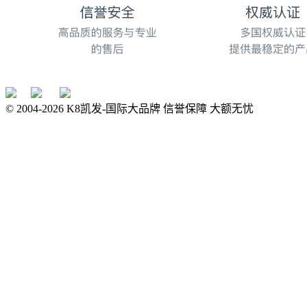
© 2004-
2026
K8凯发-国际大品牌 信誉保障 大额无忧