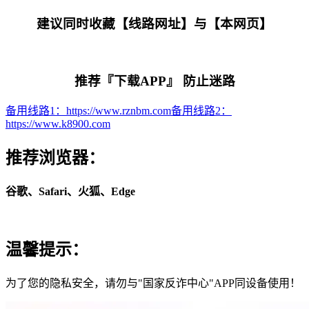
建议同时收藏【线路网址】与【本网页】
推荐『下载APP』 防止迷路
备用线路
1
：
https://www.rznbm.com
备用线路
2
：
https://www.k8900.com
推荐浏览器：
谷歌、Safari、火狐、Edge
温馨提示：
为了您的隐私安全，请勿与"国家反诈中心"APP同设备使用！