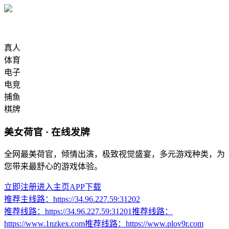
真人
体育
电子
电竞
捕鱼
棋牌
美女荷官 · 在线发牌
全网最美荷官，倾情出演，极致视觉盛宴，多元游戏种类，为
您带来最舒心的游戏体验。
立即注册
进入主页
APP下载
推荐主线路：
https://34.96.227.59:31202
推荐线路：
https://34.96.227.59:31201
推荐线路：
https://www.1nzkex.com
推荐线路：
https://www.plov9r.com