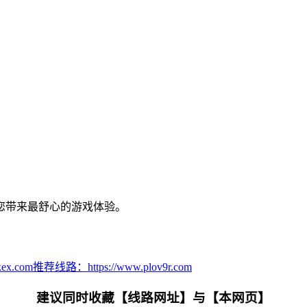
您带来最舒心的游戏体验。
kex.com
推荐线路：
https://www.plov9r.com
建议同时收藏【线路网址】与【本网页】