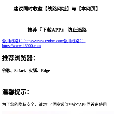
建议同时收藏【线路网址】与【本网页】
推荐『下载APP』 防止迷路
备用线路
1
：
https://www.rznbm.com
备用线路
2
：
https://www.k8900.com
推荐浏览器：
谷歌、Safari、火狐、Edge
温馨提示：
为了您的隐私安全，请勿与"国家反诈中心"APP同设备使用！