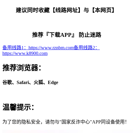
建议同时收藏【线路网址】与【本网页】
推荐『下载APP』 防止迷路
备用线路
1
：
https://www.rznbm.com
备用线路
2
：
https://www.k8900.com
推荐浏览器：
谷歌、Safari、火狐、Edge
温馨提示：
为了您的隐私安全，请勿与"国家反诈中心"APP同设备使用！