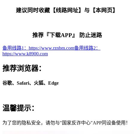
建议同时收藏【线路网址】与【本网页】
推荐『下载APP』 防止迷路
备用线路
1
：
https://www.rznbm.com
备用线路
2
：
https://www.k8900.com
推荐浏览器：
谷歌、Safari、火狐、Edge
温馨提示：
为了您的隐私安全，请勿与"国家反诈中心"APP同设备使用！