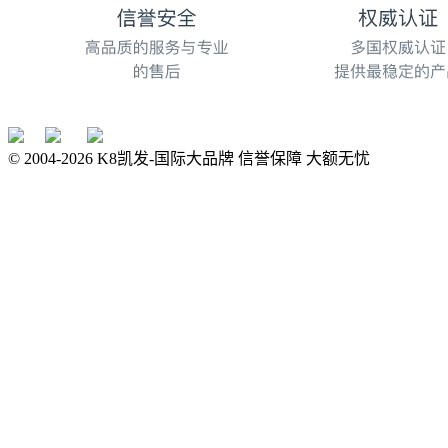
© 2004-
2026
K8凯发-国际大品牌 信誉保障 大额无忧