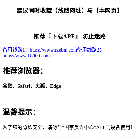
建议同时收藏【线路网址】与【本网页】
推荐『下载APP』 防止迷路
备用线路
1
：
https://www.rznbm.com
备用线路
2
：
https://www.k8900.com
推荐浏览器：
谷歌、Safari、火狐、Edge
温馨提示：
为了您的隐私安全，请勿与"国家反诈中心"APP同设备使用！