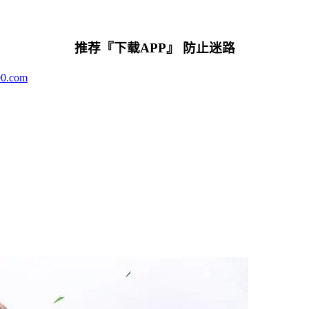
推荐『下载APP』 防止迷路
00.com