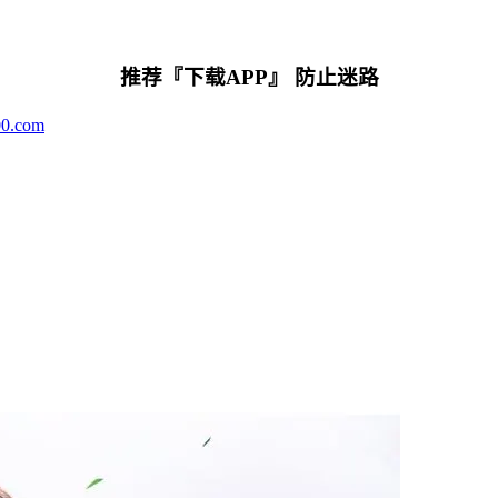
推荐『下载APP』 防止迷路
00.com