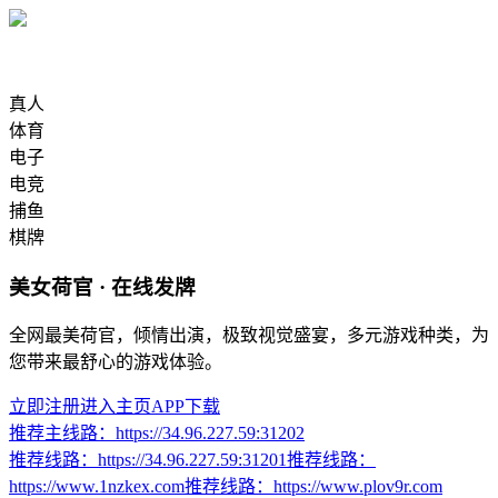
真人
体育
电子
电竞
捕鱼
棋牌
美女荷官 · 在线发牌
全网最美荷官，倾情出演，极致视觉盛宴，多元游戏种类，为
您带来最舒心的游戏体验。
立即注册
进入主页
APP下载
推荐主线路：
https://34.96.227.59:31202
推荐线路：
https://34.96.227.59:31201
推荐线路：
https://www.1nzkex.com
推荐线路：
https://www.plov9r.com