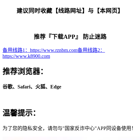
建议同时收藏【线路网址】与【本网页】
推荐『下载APP』 防止迷路
备用线路
1
：
https://www.rznbm.com
备用线路
2
：
https://www.k8900.com
推荐浏览器：
谷歌、Safari、火狐、Edge
温馨提示：
为了您的隐私安全，请勿与"国家反诈中心"APP同设备使用！