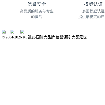
© 2004-
2026
K8凯发-国际大品牌 信誉保障 大额无忧