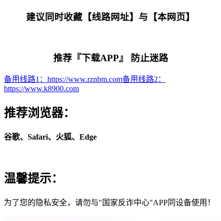
建议同时收藏【线路网址】与【本网页】
推荐『下载APP』 防止迷路
备用线路
1
：
https://www.rznbm.com
备用线路
2
：
https://www.k8900.com
推荐浏览器：
谷歌、Safari、火狐、Edge
温馨提示：
为了您的隐私安全，请勿与"国家反诈中心"APP同设备使用！