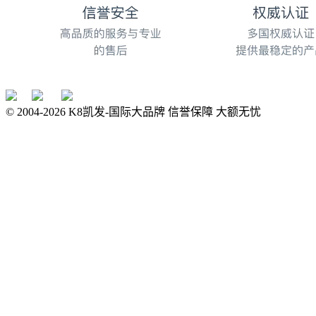
© 2004-
2026
K8凯发-国际大品牌 信誉保障 大额无忧