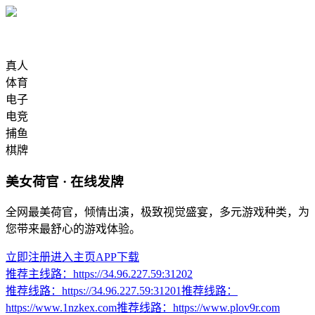
真人
体育
电子
电竞
捕鱼
棋牌
美女荷官 · 在线发牌
全网最美荷官，倾情出演，极致视觉盛宴，多元游戏种类，为
您带来最舒心的游戏体验。
立即注册
进入主页
APP下载
推荐主线路：
https://34.96.227.59:31202
推荐线路：
https://34.96.227.59:31201
推荐线路：
https://www.1nzkex.com
推荐线路：
https://www.plov9r.com