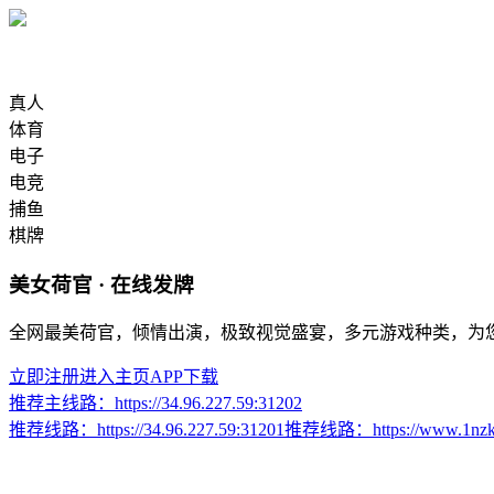
真人
体育
电子
电竞
捕鱼
棋牌
美女荷官 · 在线发牌
全网最美荷官，倾情出演，极致视觉盛宴，多元游戏种类，为
立即注册
进入主页
APP下载
推荐主线路：
https://34.96.227.59:31202
推荐线路：
https://34.96.227.59:31201
推荐线路：
https://www.1nz