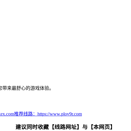
您带来最舒心的游戏体验。
kex.com
推荐线路：
https://www.plov9r.com
建议同时收藏【线路网址】与【本网页】