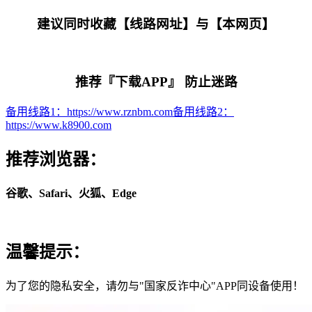
建议同时收藏【线路网址】与【本网页】
推荐『下载APP』 防止迷路
备用线路
1
：
https://www.rznbm.com
备用线路
2
：
https://www.k8900.com
推荐浏览器：
谷歌、Safari、火狐、Edge
温馨提示：
为了您的隐私安全，请勿与"国家反诈中心"APP同设备使用！