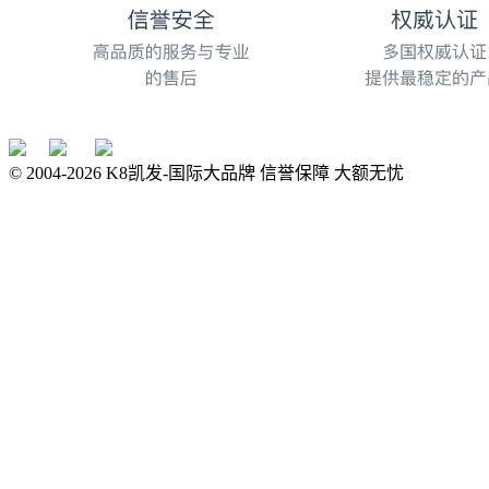
© 2004-
2026
K8凯发-国际大品牌 信誉保障 大额无忧