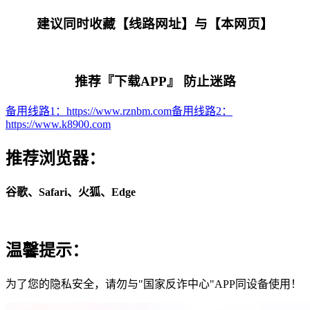
建议同时收藏【线路网址】与【本网页】
推荐『下载APP』 防止迷路
备用线路
1
：
https://www.rznbm.com
备用线路
2
：
https://www.k8900.com
推荐浏览器：
谷歌、Safari、火狐、Edge
温馨提示：
为了您的隐私安全，请勿与"国家反诈中心"APP同设备使用！