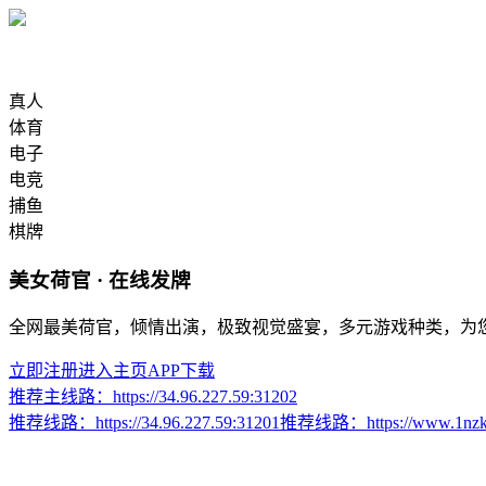
真人
体育
电子
电竞
捕鱼
棋牌
美女荷官 · 在线发牌
全网最美荷官，倾情出演，极致视觉盛宴，多元游戏种类，为
立即注册
进入主页
APP下载
推荐主线路：
https://34.96.227.59:31202
推荐线路：
https://34.96.227.59:31201
推荐线路：
https://www.1nz