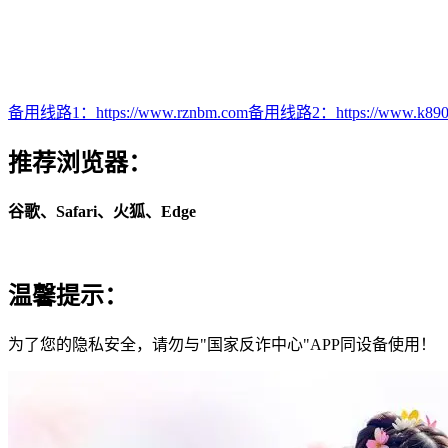
备用线路
1
：
https://www.rznbm.com
备用线路
2
：
https://www.k89
推荐浏览器：
谷歌、Safari、火狐、Edge
温馨提示：
为了您的隐私安全，请勿与"国家反诈中心"APP同设备使用！